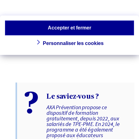
formation. Parmi les grands axes qu’elle
aborde : le repérage des troubles
mentaux, et l’adoption d’un
comportement adapté (positionnement
Accepter et fermer
face à la personne en situation de
fragilité, transmission d’informations
immédiatement utiles, encouragement
Personnaliser les cookies
à aller voir un professionnel, etc.).
?
Le saviez-vous ?
AXA Prévention propose ce
dispositif de formation
gratuitement, depuis 2022, aux
salariés de TPE-PME. En 2024, le
programme a été également
proposé aux éducateurs