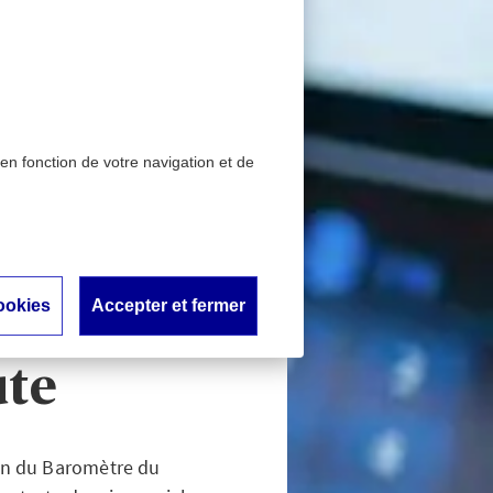
 en fonction de votre navigation et de
 19e Baromètre du
 la route
res clés
ookies
Accepter et fermer
ortement
ute
ion du Baromètre du