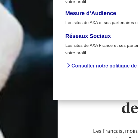
votre profil.
Mesure d’Audience
Les sites de AXA et ses partenaires u
Réseaux Sociaux
Les sites de AXA France et ses partena
Sur la route
>
votre profil.
Accueil
Prévent
Consulter notre politique de
Sécurit
du 19e 
de
Les Français, moin