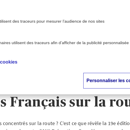
tilisent des traceurs pour mesurer l’audience de nos sites
ires utilisent des traceurs afin d’afficher de la publicité personnalisée
 - AXA
Sécurité routière : les chiffres clés du
>
ion
comportement des Français sur
 cookies
é routière : les chiff
Personnaliser les c
Baromètre du comp
s Français sur la ro
s concentrés sur la route ? C’est ce que révèle la 19e édit