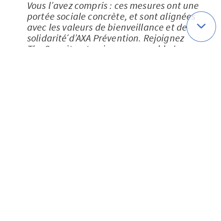
Vous l’avez compris : ces mesures ont une
portée sociale concrète, et sont alignées
avec les valeurs de bienveillance et de
solidarité́ d’AXA Prévention. Rejoignez
The Sorority, et agissons ensemble !
Sources
[1]
https://interactive.unwomen.org/multi
media/infographic/violenceagainstwom
en/fr/index.html#:~:text=1%20Sur%203,
chiffre%20est%20encore%20plus%20%C
3%A9lev%C3%A9
.
[2]
https://www.ipsos.com/fr-fr/81-des-
femmes-en-france-ont-deja-ete-