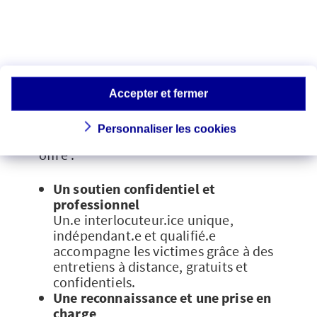
En plus de l’application principale, The
Sorority a développé SAVE YOU, dédiée
aux familles françaises établies hors de
France, confrontées aux violences
conjugales et intrafamiliales.
Accepter et fermer
SAVE YOU est une plateforme gratuite et
Personnaliser les cookies
accessible partout dans le monde qui
offre :
Un soutien confidentiel et
professionnel
Un.e interlocuteur.ice unique,
indépendant.e et qualifié.e
accompagne les victimes grâce à des
entretiens à distance, gratuits et
confidentiels.
Une reconnaissance et une prise en
charge