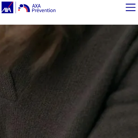
EN BREF
La protection des femmes et des minorités de genre :
une priorité essentielle
The Sorority : une communauté qui fait la différence
The Sorority : une réponse solidaire efficace au service
de la sécurité des femmes
Comment fonctionne l’application The Sorority ?
SAVE YOU : une extension complémentaire pour
renforcer la sécurité