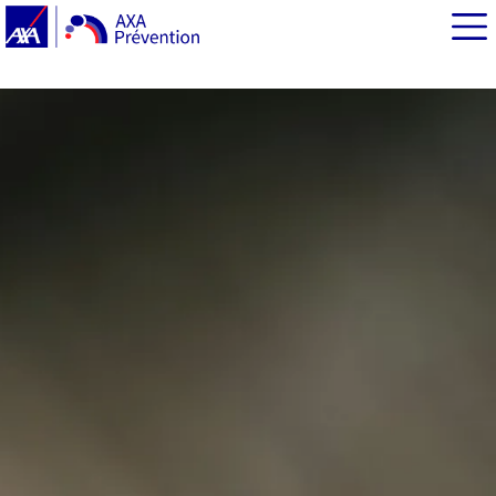
EN BREF
Un baromètre des équipements et usages numériques
Usages numériques : pourquoi les Français se
connectent ?
Réel ou virtuel : trop de temps sur les écrans ?
Sécurité sur Internet : une préoccupation constante
Environnement : quel impact des technologies sur la
planète ?
Des freins au numérique qui subsistent encore