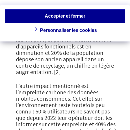
Le premier impact concerné est bien sûr
l’équipement, avec l’obsolescence des
Accepter et fermer
appareils. Des efforts sont à noter : de
plus en plus de répondants (27%)
Personnaliser les cookies
détiennent leur smartphone depuis trois
ans ou plus ; la part de renouvellement
d’appareils fonctionnels est en
diminution et 20% de la population
dépose son ancien appareil dans un
centre de recyclage, un chiffre en légère
augmentation. [2]
L’autre impact mentionné est
l’empreinte carbone des données
mobiles consommées. Cet effet sur
l’environnement reste toutefois peu
connu : 60% utilisateurs ne savent pas
que depuis 2022 leur opérateur doit les
informer sur cette empreinte et 40% des