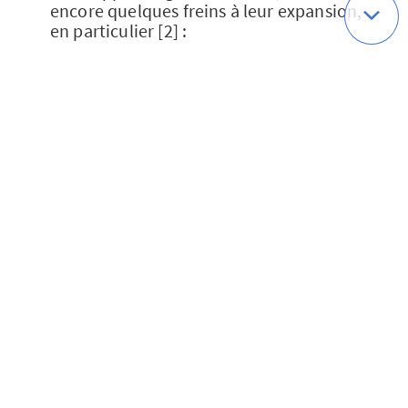
encore quelques freins à leur expansion,
en particulier [2] :
le manque de compétences
numériques ;
la difficulté à réaliser des démarches
administratives de manière virtuelle
pour une personne sur deux ;
le souhait d’être accompagné
gratuitement et de manière
présentielle pour lever les freins au
numérique.
Sources
[1]
https://www.arcom.fr/se-
documenter/etudes-et-donnees/etudes-