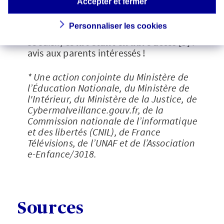
Accepter et fermer
d’approfondir la problématique avec
leurs élèves dans le cadre d’ateliers. Une
Personnaliser les cookies
opportunité dont chacun peut d’ailleurs
se saisir,
ce kit étant en libre accès
[5] :
avis aux parents intéressés !
* Une action conjointe du Ministère de
l’Éducation Nationale, du Ministère de
l'Intérieur, du Ministère de la Justice, de
Cybermalveillance.gouv.fr, de la
Commission nationale de l’informatique
et des libertés (CNIL), de France
Télévisions, de l’UNAF et de l’Association
e-Enfance/3018.
Sources