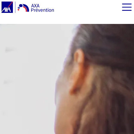
EN BREF
L'opération Cactus : apprendre à se méfier… en se
faisant avoir
Le phishing : un risque auquel sont particulièrement
exposés les adolescents
Une ressource pour s’entraîner à se défendre en cas de
menace numérique