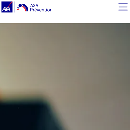
EN BREF
Cybersécurité des ados : FantomApp, la réponse de la
CNIL face aux vols de données
Pourquoi il est nécessaire de protéger les ados sur les
réseaux sociaux ?
FantomApp : une démarche collaborative
Quelles sont les fonctionnalités de FantomApp ?
Données collectées : FantomApp montre l’exemple !
Où trouver et télécharger l’application ?