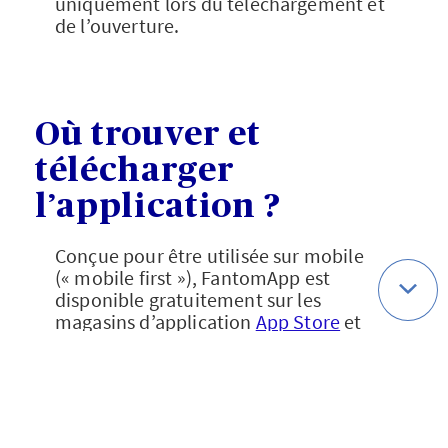
uniquement lors du téléchargement et
de l’ouverture.
Où trouver et
télécharger
l’application ?
Conçue pour être utilisée sur mobile
(« mobile first »), FantomApp est
disponible gratuitement sur les
magasins d’application
App Store
et
Google Play
, ou directement depuis sa
version web, à l’adresse suivante :
fantomapp.fr
.
Financée par l’Union Européenne,