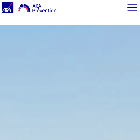
EN BREF
Pilier 1 : se former avec L’École du climat
Pilier 2 : anticiper
Pilier 3 : s’informer avec la médiathèque
Pilier 4 : s’inspirer des bonnes pratiques