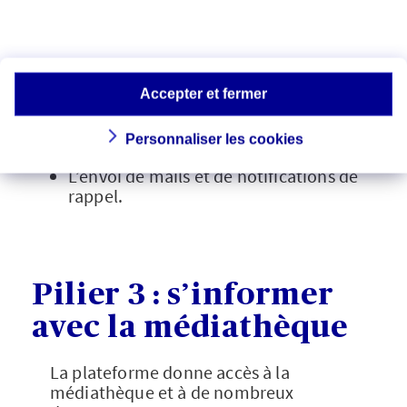
Une FAQ ;
Une barre d’avancement liée au
sommaire ;
La possibilité d’interrompre et de
reprendre plus tard la saisie des
Accepter et fermer
données ;
La ventilation de la prise de notes et
Personnaliser les cookies
des dates de rappel sur chaque page ;
L’envoi de mails et de notifications de
rappel.
Pilier 3 : s’informer
avec la médiathèque
La plateforme donne accès à la
médiathèque et à de nombreux