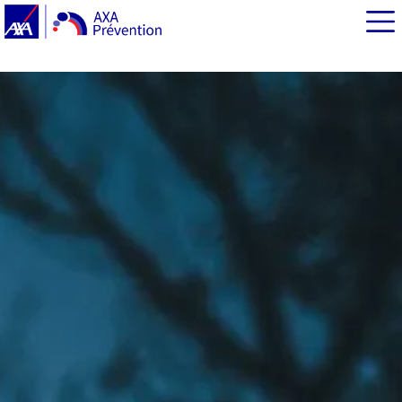
EN BREF
Eclairage public : des enjeux de taille pour les
collectivités
Nuisance lumineuse : quelles sont les règles ?
Quelles économies d’énergie pour votre commune ?
Réaliser un diagnostic : comment ça marche ?
Passer à l’action : des solutions concrètes vers la
sobriété énergétique