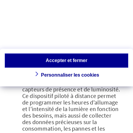
adoptées par de nombreuses localités en
France. Certaines méthodes sont
privilégiées, par exemple :
Le recours à des
ampoules et des
lampes LED
. Durables et modulables,
elles permettent de diviser la
consommation d’énergie par 3 ou 4
tout en améliorant la qualité de
Accepter et fermer
l’éclairage [6] ;
La mise en place d’un
système
Personnaliser les cookies
d’éclairage public « intelligent »
[7],
connecté en réseau et équipé de
capteurs de présence et de luminosité.
Ce dispositif piloté à distance permet
de programmer les heures d’allumage
et l’intensité de la lumière en fonction
des besoins, mais aussi de collecter
des données précieuses sur la
consommation, les pannes et les