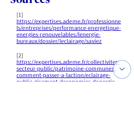
Sources
[1]
https://expertises.ademe.fr/professionne
ls/entreprises/performance-energetique-
energies-renouvelables/lenergie-
bureaux/dossier/leclairage/saviez
[2]
https://expertises.ademe.fr/collectivites-
secteur-public/patrimoine-communes-
comment-passer-a-laction/eclairage-
public-gisement-deconomies-denergie
[3]
https://expertises.ademe.fr/collectivites-
secteur-public/patrimoine-communes-
comment-passer-a-laction/eclairage-
public-gisement-deconomies-
denergie/mieux-connaitre-leclairage-