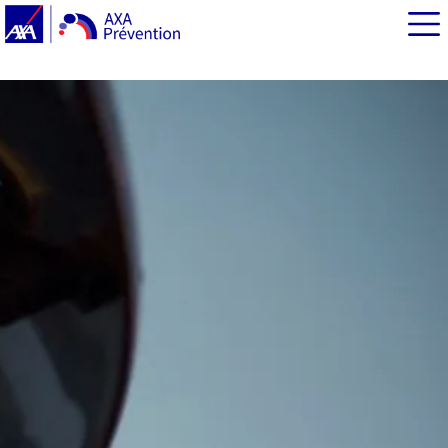
EN BREF
Conduite et santé mentale : quels risques sur les trajets
pros ?
AXA Prévention et la santé mentale
Professionnels de la route : attention aux troubles
musculosquelettiques
L’isolement : un risque méconnu des trajets
professionnels