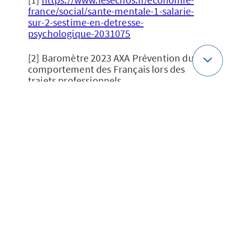
france/social/sante-mentale-1-salarie-
sur-2-sestime-en-detresse-
psychologique-2031075
[2] Baromètre 2023 AXA Prévention du
comportement des Français lors des
trajets professionnels.
[3]
https://www.santepubliquefrance.fr/mal
adies-et-traumatismes/maladies-et-
infections-respiratoires/infection-a-
coronavirus/documents/enquetes-
etudes/comment-evolue-la-sante-
mentale-des-francais-resultats-de-la-
vague-37-de-l-enquete-coviprev
[4]
https://travail-emploi.gouv.fr/sante-
au-travail/prevention-des-risques-pour-